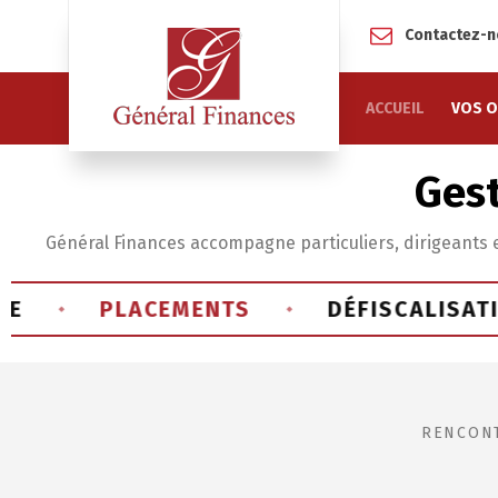
Contactez-
ACCUEIL
VOS O
Gest
Général Finances accompagne particuliers, dirigeants et 
PLACEMENTS
DÉFISCALISATION
◆
◆
RENCONT