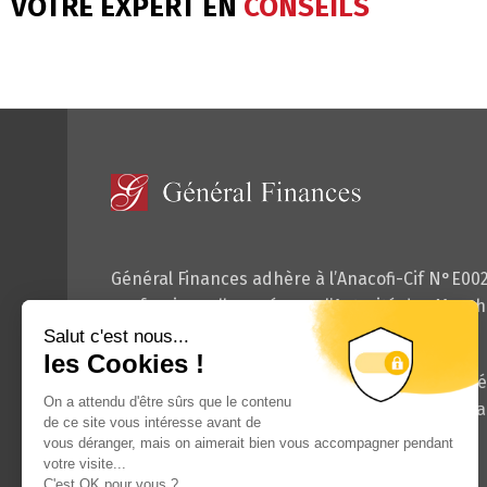
VOTRE EXPERT EN
CONSEILS
Général Finances adhère à l’Anacofi-Cif N°E00
professionnelle agrée par l’Autorité des Marché
de démarchage financier.
Enregistrée à l’Orias
www.orias.fr
sous le numé
qualité de Courtier d’assurance ou de réassura
Investissements financiers.