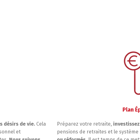
Plan É
 désirs de vie.
Cela
Préparez votre retraite,
investissez
sonnel et
pensions de retraites et le système
tes.
Nous suivons
ou réformés
. Il est temps de ce mett