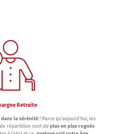
pargne Retraite
 dans la sérénité
! Parce qu’aujourd’hui, les
 de répartition sont de
plus en plus rognés
re à l’abri et ce,
quelque soit votre âge
.