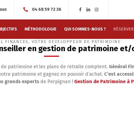
nous
04 68 59 72 36
préparation de la retraite
BJECTIFS
MÉTHODOLOGIE
QUI SOMMES-NOUS ?
RÉSERVER
L FINANCES, VOTRE DÉVELOPPEUR DE PATRIMOINE
seiller en gestion de patrimoine et/o
n de patrimoine et les plans de retraite comptent.
Général Fi
otre patrimoine et gagnez en pouvoir d’achat.
C’est accessi
us grands experts
de Perpignan !
Gestion de Patrimoine à 