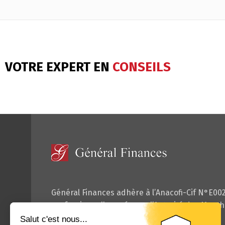
VOTRE EXPERT EN
CONSEILS
Général Finances adhère à l’Anacofi-Cif N°E00
professionnelle agrée par l’Autorité des Marché
de démarchage financier.