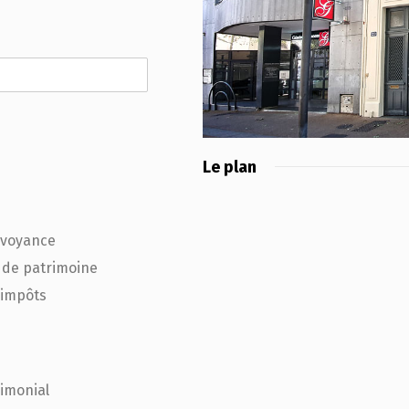
Le plan
évoyance
 de patrimoine
'impôts
rimonial