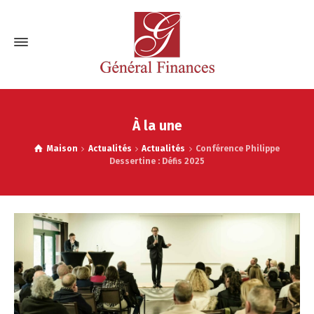
À la une
Maison
Actualités
Actualités
Conférence Philippe
Dessertine : Défis 2025